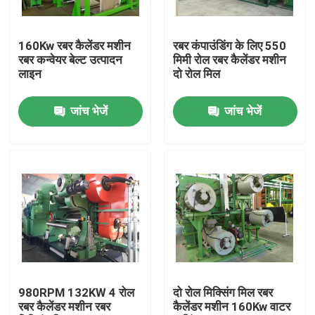
हमारे बारे में
160Kw रबर कैलेंडर मशीन
रबर कंपाउंडिंग के लिए 550
रबर कन्वेयर बेल्ट उत्पादन
मिमी रोल रबर कैलेंडर मशीन
लाइन
दो रोल मिल
कारखाना भ्रमण
जांच भेजें
जांच भेजें
गुणवत्ता नियंत्रण
संपर्क करें
समाचार
एक उद्धरण का अनुरोध करें
980RPM 132KW 4 रोल
दो रोल मिक्सिंग मिल रबर
रबर कैलेंडर मशीन रबर
कैलेंडर मशीन 160Kw वाटर
रबर प्रक्रिया मशीन