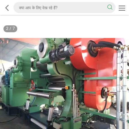
2
/
7