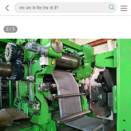
2
/
5