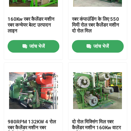
हमारे बारे में
160Kw रबर कैलेंडर मशीन
रबर कंपाउंडिंग के लिए 550
रबर कन्वेयर बेल्ट उत्पादन
मिमी रोल रबर कैलेंडर मशीन
लाइन
दो रोल मिल
कारखाना भ्रमण
जांच भेजें
जांच भेजें
गुणवत्ता नियंत्रण
संपर्क करें
समाचार
एक उद्धरण का अनुरोध करें
980RPM 132KW 4 रोल
दो रोल मिक्सिंग मिल रबर
रबर कैलेंडर मशीन रबर
कैलेंडर मशीन 160Kw वाटर
रबर प्रक्रिया मशीन