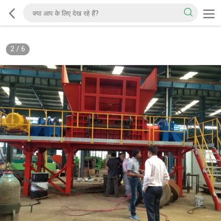
2
/
6