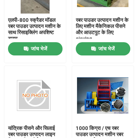
हमारे बारे में
एलपी-800 स्क्रैडर मॉडल
रबर पाउडर उत्पादन मशीन के
रबर पाउडर उत्पादन मशीन के
लिए मशीन मैकेनिकल पीसने
साथ रिसाइक्लिंग अपशिष्ट
और आउटपुट के लिए
कारखाना भ्रमण
टायर
sieving
जांच भेजें
जांच भेजें
गुणवत्ता नियंत्रण
संपर्क करें
समाचार
एक उद्धरण का अनुरोध करें
यांत्रिक पीसने और सिलाई
1000 किग्रा / एच रबर
रबर पाउडर उत्पादन लाइन
पाउडर उत्पादन मशीन रबर
रबर प्रक्रिया मशीन