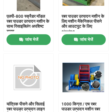
हमारे बारे में
एलपी-800 स्क्रैडर मॉडल
रबर पाउडर उत्पादन मशीन के
रबर पाउडर उत्पादन मशीन के
लिए मशीन मैकेनिकल पीसने
साथ रिसाइक्लिंग अपशिष्ट
और आउटपुट के लिए
कारखाना भ्रमण
टायर
sieving
जांच भेजें
जांच भेजें
गुणवत्ता नियंत्रण
संपर्क करें
समाचार
एक उद्धरण का अनुरोध करें
यांत्रिक पीसने और सिलाई
1000 किग्रा / एच रबर
रबर पाउडर उत्पादन लाइन
पाउडर उत्पादन मशीन रबर
रबर प्रक्रिया मशीन