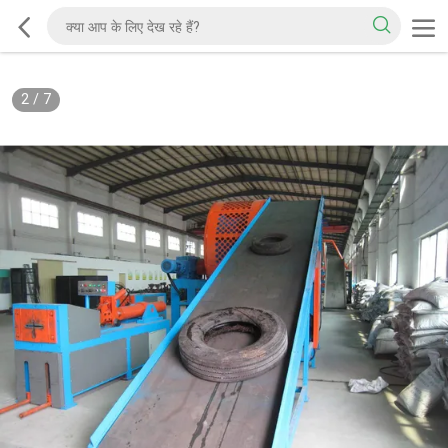
2
/
7