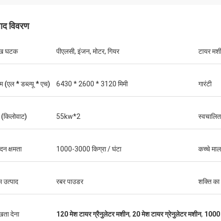
पाद विवरण
ुख घटक
पीएलसी, इंजन, मोटर, गियर
टायर मशी
 (एल * डब्ल्यू * एच)
6430 * 2600 * 3120 मिमी
गारंटी
 (किलोवाट)
55kw*2
स्वचालित 
ादन क्षमता
1000-3000 किग्रा / घंटा
कच्चे मा
म उत्पाद
रबर पाउडर
शक्ति क
ुखता देना
120 मेश टायर ग्रैनुलेटर मशीन
,
20 मेश टायर ग्रेनुलेटर मशीन
,
1000 क