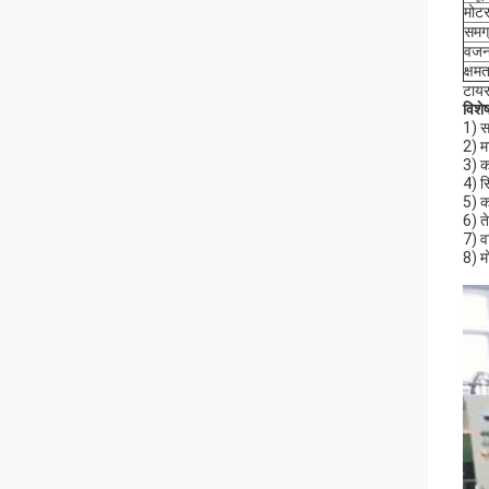
मोटर
समग्
वजन
क्षम
टाय
विशे
1) स
2) म
3) क
4) स
5) क
6) त
7) व
8) 