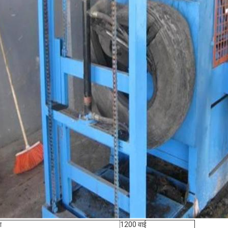
ा
1200 वाई