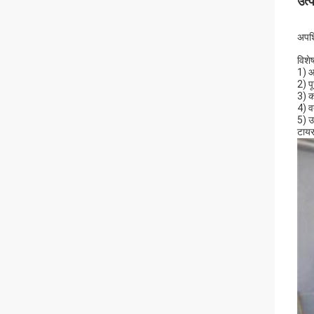
उत्
अपशि
विशेष
1) आ
2) प
3) क
4) व
5) उ
टायर