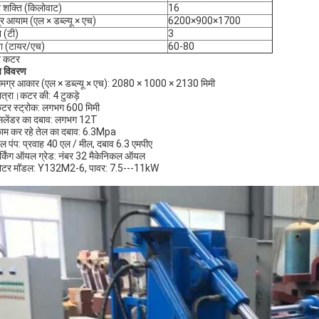
 शक्ति (किलोवाट)
16
र आयाम (एल × डब्ल्यू × एच)
6200×900×1700
 (टी)
3
ता (टायर/एच)
60-80
र कटर
ष विवरण
मग्र आकार (एल × डब्ल्यू × एच): 2080 × 1000 × 2130 मिमी
ात्रा।कटर की: 4 टुकड़े
टर स्ट्रोक: लगभग 600 मिमी
िलेंडर का दबाव: लगभग 12T
ाम कर रहे तेल का दबाव: 6.3Mpa
ेल पंप: प्रवाह 40 एल / मील, दबाव 6.3 एमपीए
र्किंग ऑयल ग्रेड: नंबर 32 मैकेनिकल ऑयल
मोटर मॉडल: Y132M2-6, पावर: 7.5---11kW