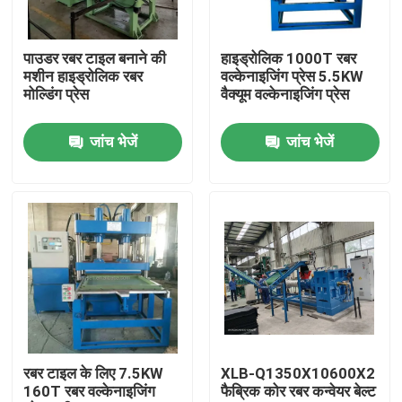
हमारे बारे में
पाउडर रबर टाइल बनाने की
हाइड्रोलिक 1000T रबर
मशीन हाइड्रोलिक रबर
वल्केनाइजिंग प्रेस 5.5KW
मोल्डिंग प्रेस
वैक्यूम वल्केनाइजिंग प्रेस
कारखाना भ्रमण
जांच भेजें
जांच भेजें
गुणवत्ता नियंत्रण
संपर्क करें
समाचार
एक उद्धरण का अनुरोध करें
रबर टाइल के लिए 7.5KW
XLB-Q1350X10600X2
160T रबर वल्केनाइजिंग
फैब्रिक कोर रबर कन्वेयर बेल्ट
रबर प्रक्रिया मशीन