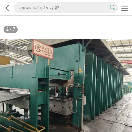
2
/
7