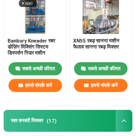
रबर मिश्रण मिल मशीन
रबर पाउडर उत्पादन लाइन
Banbury Kneader रबर
XN55 रबड़ सानना मशीन
डोज़िंग मिक्सिंग सिस्टम
फैलाव सानना रबड़ मिक्सर
डिस्पर्सन निडर मशीन
रबर गूंधने की मशीन
सबसे अच्छी कीमत
सबसे अच्छी कीमत
रबर बनबरी मिक्सर
हमसे संपर्क करें
हमसे संपर्क करें
रबर वल्केनाइजिंग प्रेस
पुनः प्राप्त रबर शीट लाइन
रबर बनबरी मिक्सर
(17)
प्लास्टिक रीसाइक्लिंग लाइन