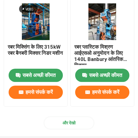
टेनिस गेंद बनाने की मशीन
रबर ग्राइंडर मशीन
रबर मिक्सिंग के लिए 315kW
रबर प्लास्टिक मिश्रण
रबर बैनबरी मिक्सर निडर मशीन
आईएसओ अनुमोदन के लिए
बैच ऑफ रबर कूलिंग मशीन
140L Banbury आंतरिक
मिक्सर
रबर कन्वेयर बेल्ट उत्पादन लाइन
सबसे अच्छी कीमत
सबसे अच्छी कीमत
हमसे संपर्क करें
हमसे संपर्क करें
रबर कैलेंडर मशीन
डबल स्क्रू एक्सट्रूडर
और देखो
सर्कुलर स्वचालित लघु सामग्री वजन प्रणाली