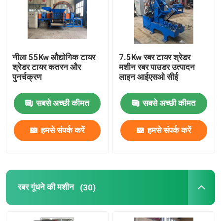
हमारे बारे में
नीला 55Kw औद्योगिक टायर
7.5Kw रबर टायर श्रेडर
कारखाना भ्रमण
श्रेडर टायर कतरन और
मशीन रबर पाउडर उत्पादन
पुनर्चक्रण
लाइन आईएसओ सीई
गुणवत्ता नियंत्रण
सबसे अच्छी कीमत
सबसे अच्छी कीमत
संपर्क करें
हमसे संपर्क करें
हमसे संपर्क करें
समाचार
एक उद्धरण का अनुरोध करें
रबर गूंधने की मशीन
(30)
रबर प्रक्रिया मशीन