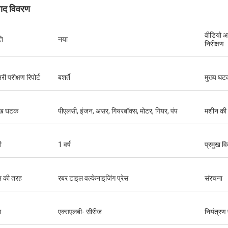
पाद विवरण
वीडियो 
ति
नया
निरीक्षण
ी परीक्षण रिपोर्ट
बशर्ते
मुख्य घटक
ुख घटक
पीएलसी, इंजन, असर, गियरबॉक्स, मोटर, गियर, पंप
मशीन की
ी
1 वर्ष
प्रमुख वि
न की तरह
रबर टाइल वल्केनाइजिंग प्रेस
संरचना
ा
एक्सएलबी- सीरीज
नियंत्रण