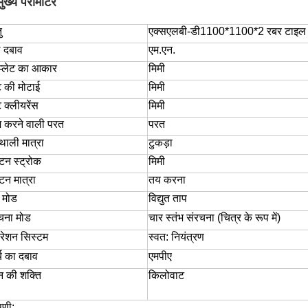
मुख्य पैरामीटर
ु
एक्सएलबी-डी
11
0
0
*
110
0*
2
रबर टाइल 
 दबाव
एम.एन.
म प्लेट का आकार
मिमी
ेट की मोटाई
मिमी
ट क्लीयरेंस
मिमी
 करने वाली परत
परत
 थाली मात्रा
टुकड़ा
्टन स्ट्रोक
मिमी
्टन मात्रा
तय करना
 मोड
विद्युत ताप
चना मोड
चार स्तंभ संरचना (चित्र के रूप में)
ेशन सिस्टम
स्वत: नियंत्रण
्य का दबाव
एमपीए
न की शक्ति
किलोवाट
पणी: