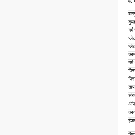
4. 
वस्त
कुल
गर्
प्ल
प्ले
काम
गर्म
पिस
पिस
ताप
संर
ऑपर
कार
इंज
टिप्