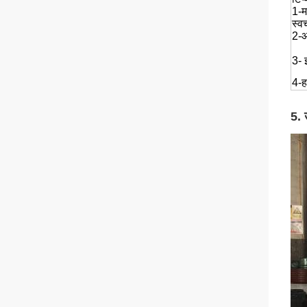
1-
म
स्व
2-आ
3- 
4-ह
5. 