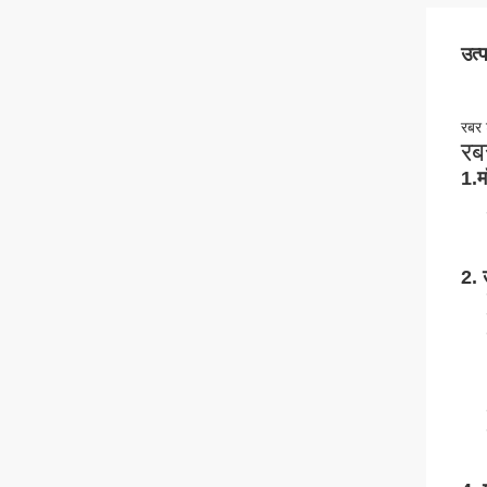
उत्
रबर 
रब
1.
म
2. 