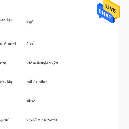
आउटगोइंग-
बशर्ते
ों की वारंटी
1 वर्ष
 तरह
प्लेट वल्केनाइजिंग प्रेस
क्रय बिंदु
लंबी सेवा जीवन
चौखटा
 प्रणाली
पीएलसी + टच स्क्रीन