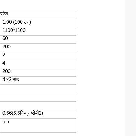
प्रेस
1.0
0 (
10
0 टन)
110
0*
110
0
60
200
2
4
200
4 x2 सेट
0
.6
6
(
6
.
6
किग्रा/सेमी
2
)
5.5