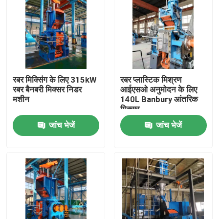
रबर मिक्सिंग के लिए 315kW
रबर प्लास्टिक मिश्रण
रबर बैनबरी मिक्सर निडर
आईएसओ अनुमोदन के लिए
मशीन
140L Banbury आंतरिक
मिक्सर
जांच भेजें
जांच भेजें
घर
उत्पादों
वीडियो