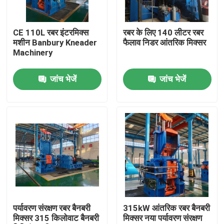
हमारे बारे में
CE 110L रबर इंटरमिक्स
रबर के लिए 140 लीटर रबर
मशीन Banbury Kneader
फैलाव निडर आंतरिक मिक्सर
Machinery
कारखाना भ्रमण
जांच भेजें
जांच भेजें
गुणवत्ता नियंत्रण
संपर्क करें
समाचार
एक उद्धरण का अनुरोध करें
पर्यावरण संरक्षण रबर बैनबरी
315kW आंतरिक रबर बैनबरी
मिक्सर 315 किलोवाट बैनबरी
मिक्सर नया पर्यावरण संरक्षण
रबर प्रक्रिया मशीन