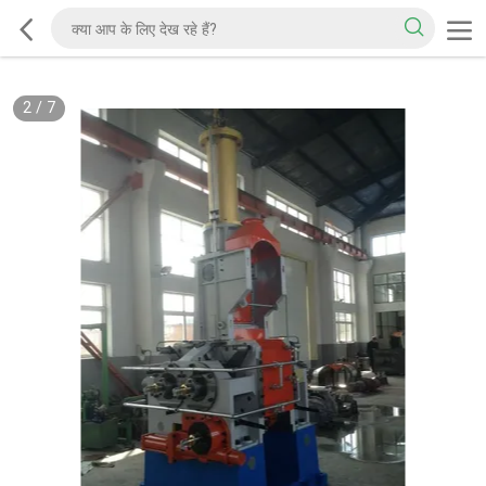
2
/
7