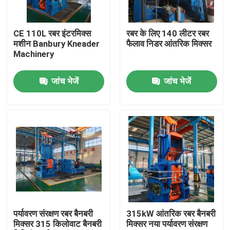
हमारे बारे में
CE 110L रबर इंटरमिक्स
रबर के लिए 140 लीटर रबर
मशीन Banbury Kneader
फैलाव निडर आंतरिक मिक्सर
Machinery
कारखाना भ्रमण
जांच भेजें
जांच भेजें
गुणवत्ता नियंत्रण
संपर्क करें
समाचार
एक उद्धरण का अनुरोध करें
पर्यावरण संरक्षण रबर बैनबरी
315kW आंतरिक रबर बैनबरी
मिक्सर 315 किलोवाट बैनबरी
मिक्सर नया पर्यावरण संरक्षण
रबर प्रक्रिया मशीन