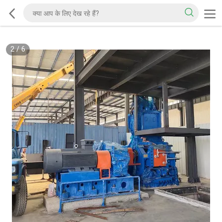
2
/
6