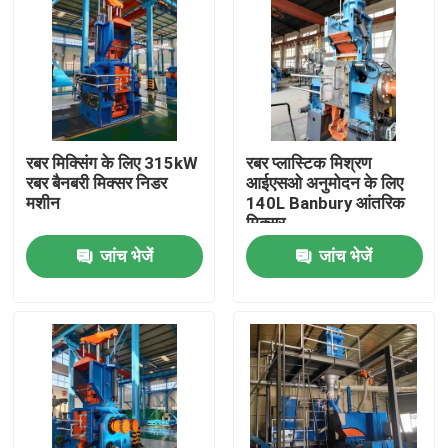
रबर मिक्सिंग के लिए 315kW
रबर प्लास्टिक मिश्रण
रबर बैनबरी मिक्सर निडर
आईएसओ अनुमोदन के लिए
मशीन
140L Banbury आंतरिक
मिक्सर
जांच भेजें
जांच भेजें
घर
उत्पादों
वीडियो