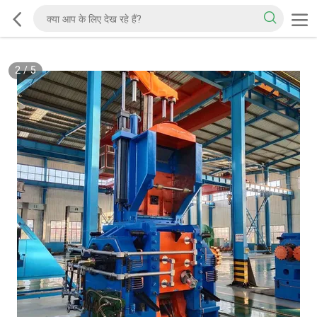
2
/
5