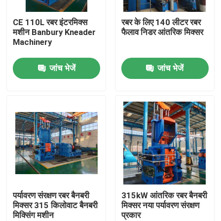
CE 110L रबर इंटरमिक्स
रबर के लिए 140 लीटर रबर
हमारे बारे में
मशीन Banbury Kneader
फैलाव निडर आंतरिक मिक्सर
Machinery
कारखाना भ्रमण
जांच भेजें
जांच भेजें
गुणवत्ता नियंत्रण
संपर्क करें
समाचार
एक उद्धरण का अनुरोध करें
पर्यावरण संरक्षण रबर बैनबरी
315kW आंतरिक रबर बैनबरी
मिक्सर 315 किलोवाट बैनबरी
मिक्सर नया पर्यावरण संरक्षण
मिक्सिंग मशीन
प्रकार
रबर प्रक्रिया मशीन