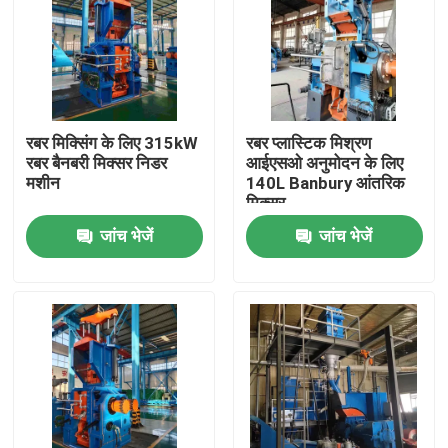
रबर मिक्सिंग के लिए 315kW
रबर प्लास्टिक मिश्रण
रबर बैनबरी मिक्सर निडर
आईएसओ अनुमोदन के लिए
मशीन
140L Banbury आंतरिक
मिक्सर
जांच भेजें
जांच भेजें
घर
उत्पादों
वीडियो