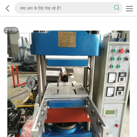
2
/
10