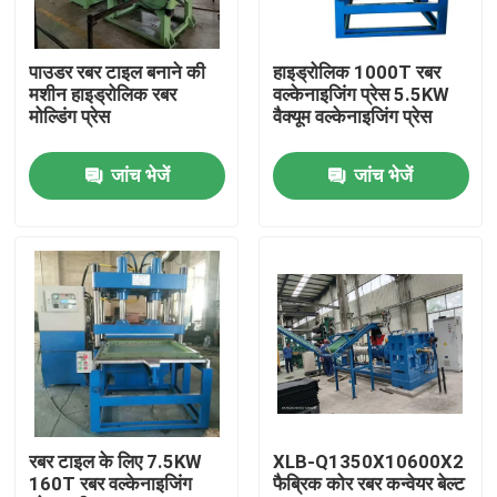
हमारे बारे में
पाउडर रबर टाइल बनाने की
हाइड्रोलिक 1000T रबर
मशीन हाइड्रोलिक रबर
वल्केनाइजिंग प्रेस 5.5KW
मोल्डिंग प्रेस
वैक्यूम वल्केनाइजिंग प्रेस
कारखाना भ्रमण
जांच भेजें
जांच भेजें
गुणवत्ता नियंत्रण
संपर्क करें
समाचार
एक उद्धरण का अनुरोध करें
रबर टाइल के लिए 7.5KW
XLB-Q1350X10600X2
160T रबर वल्केनाइजिंग
फैब्रिक कोर रबर कन्वेयर बेल्ट
रबर प्रक्रिया मशीन