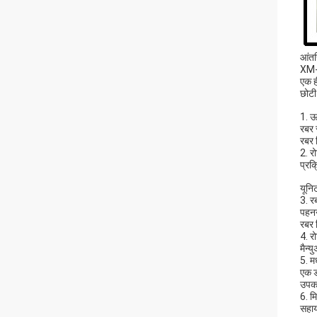
आंतर
XM-1
एक ही
छोटी
1. ऊ
रबर 
रबर 
2. र
प्रक
यूनि
3. रब
पहनने
रबर 
4. र
मैन्य
5. म
एक ड
उप
6. म
सहाय