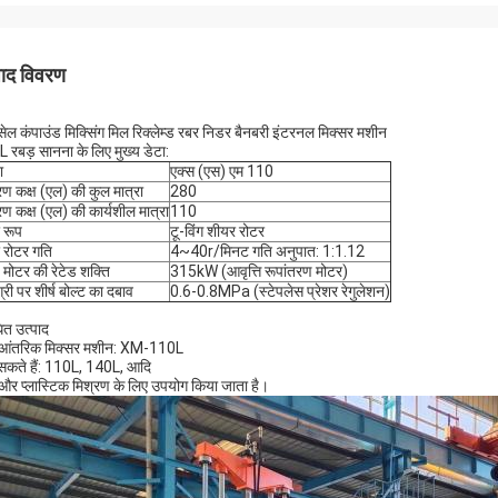
पाद विवरण
सेल कंपाउंड मिक्सिंग मिल रिक्लेम्ड रबर निडर बैनबरी इंटरनल मिक्सर मशीन
 रबड़ सानना के लिए मुख्य डेटा:
ा
एक्स (एस) एम 110
रण कक्ष (एल) की कुल मात्रा
280
रण कक्ष (एल) की कार्यशील मात्रा
110
 रूप
टू-विंग शीयर रोटर
 रोटर गति
4~40r/मिनट गति अनुपात: 1:1.12
य मोटर की रेटेड शक्ति
315kW (आवृत्ति रूपांतरण मोटर)
्री पर शीर्ष बोल्ट का दबाव
0.6-0.8MPa (स्टेपलेस प्रेशर रेगुलेशन)
धित उत्पाद
 आंतरिक मिक्सर मशीन: XM-110L
सकते हैं: 110L, 140L, आदि
और प्लास्टिक मिश्रण के लिए उपयोग किया जाता है।