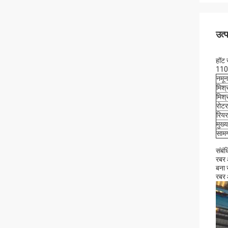
उत्
हॉट 
110L
नमून
मिश्
मिश्
रोटर
रियर
मुख्
सामग
संबं
रबर
बना 
रबर 