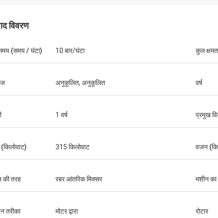
पाद विवरण
समय (समय / घंटा)
10 बार/घंटा
कुल क्षम
टेज
अनुकूलित, अनुकूलित
वर्ष
ी
1 वर्ष
प्रमुख वि
 (किलोवाट)
315 किलोवाट
वजन (किग
न की तरह
रबर आंतरिक मिक्सर
मशीन का
वहन तरीका
मोटर द्वारा
रोटार