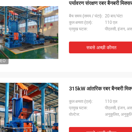
पर्यावरण संरक्षण रबर बैनबरी मिक्
बैच समय (समय / घंटा):
20 बार/घंटा
कुल क्षमता (एल):
110 एल
प्रमुख घटक:
पीएलसी, इंजन, अस
सबसे अच्छी कीमत
DEO
315kW आंतरिक रबर बैनबरी मिक्सर
कुल क्षमता (एल):
110 एल
प्रमुख घटक:
पीएलसी, इंजन, अस
वोल्टेज:
अनुकूलित, अनुकूल