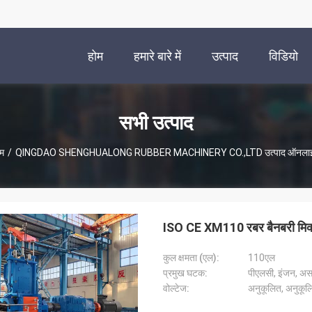
होम
हमारे बारे में
उत्पाद
विडियो
सभी उत्पाद
म
/
QINGDAO SHENGHUALONG RUBBER MACHINERY CO.,LTD उत्पाद ऑनला
ISO CE XM110 रबर बैनबरी मिक
कुल क्षमता (एल):
110एल
प्रमुख घटक:
पीएलसी, इंजन, अस
वोल्टेज:
अनुकूलित, अनुकूल