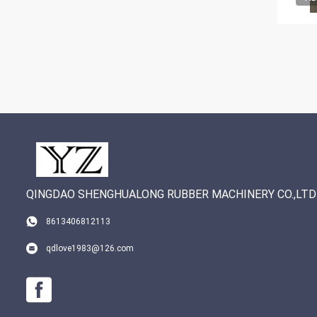
QINGDAO SHENGHUALONG RUBBER MACHINERY CO.,LTD
8613406812113
qdlove1983@126.com