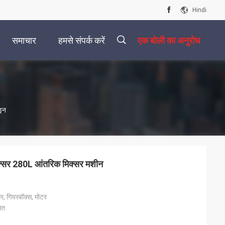
Hindi
समाचार
हमसे संपर्क करें
एक बोली का अनुरोध
描
इन
述
्सर 280L आंतरिक मिक्सर मशीन
र, गियरबॉक्स, मोटर
ित