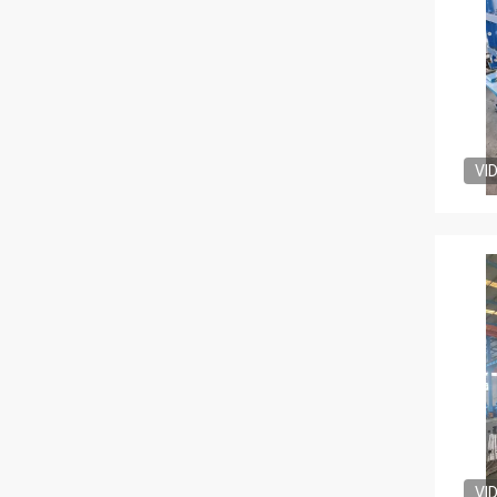
VI
VI