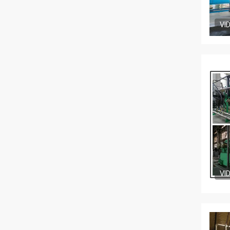
VI
VI