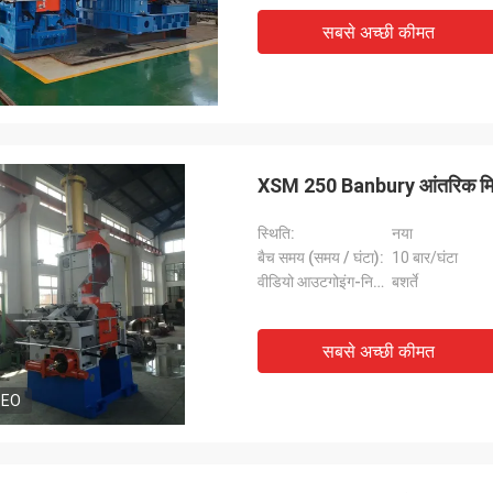
सबसे अच्छी कीमत
XSM 250 Banbury आंतरिक मि
स्थिति:
नया
बैच समय (समय / घंटा):
10 बार/घंटा
वीडियो आउटगोइंग-निरीक्षण:
बशर्ते
सबसे अच्छी कीमत
DEO