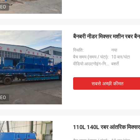
DEO
बैनबरी नीडर मिक्सर मशीन रबर बै
स्थिति:
नया
बैच समय (समय / घंटा):
10 बार/घंटा
वीडियो आउटगोइंग-निरीक्षण:
बशर्ते
सबसे अच्छी कीमत
DEO
110L 140L रबर आंतरिक मिक्स