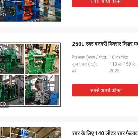
सबसे अच्छी कीमत
DEO
250L रबर बनबरी मिक्सर निडर मश
बैच समय (समय / घंटा):
10 बार/घंटा
कुल क्षमता (एल):
110 ली, 150 ली,
वर्ष:
2023
सबसे अच्छी कीमत
DEO
रबर के लिए 140 लीटर रबर फैलाव