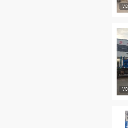
VI
VI