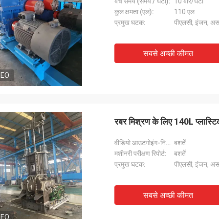
बैच समय (समय / घंटा):
10 बार/घंटा
कुल क्षमता (एल):
110 एल
प्रमुख घटक:
पीएलसी, इंजन, अस
सबसे अच्छी कीमत
DEO
रबर मिश्रण के लिए 140L प्लास्ट
वीडियो आउटगोइंग-निरीक्षण:
बशर्ते
मशीनरी परीक्षण रिपोर्ट:
बशर्ते
प्रमुख घटक:
पीएलसी, इंजन, अस
सबसे अच्छी कीमत
DEO