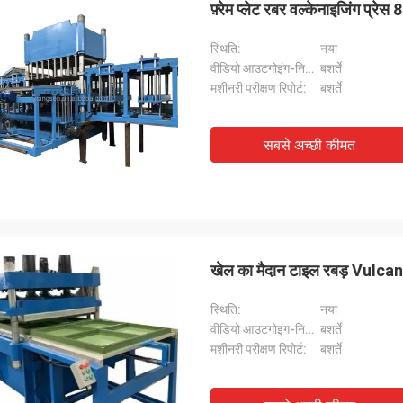
फ़्रेम प्लेट रबर वल्केनाइजिंग प
स्थिति:
नया
वीडियो आउटगोइंग-निरीक्षण:
बशर्ते
मशीनरी परीक्षण रिपोर्ट:
बशर्ते
सबसे अच्छी कीमत
खेल का मैदान टाइल रबड़ Vulca
स्थिति:
नया
वीडियो आउटगोइंग-निरीक्षण:
बशर्ते
मशीनरी परीक्षण रिपोर्ट:
बशर्ते