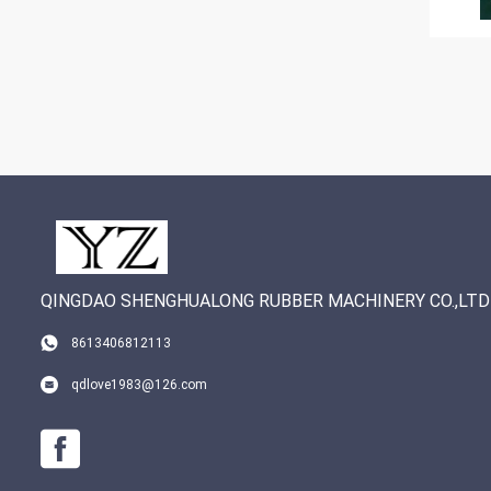
QINGDAO SHENGHUALONG RUBBER MACHINERY CO.,LTD
8613406812113
qdlove1983@126.com