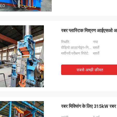
DEO
रबर प्लास्टिक मिश्रण आईएसओ अ
स्थिति:
नया
वीडियो आउटगोइंग-निरीक्षण:
बशर्ते
मशीनरी परीक्षण रिपोर्ट:
बशर्ते
सबसे अच्छी कीमत
रबर मिक्सिंग के लिए 315kW रबर 