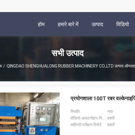
होम
हमारे बारे में
उत्पाद
विडियो
सभी उत्पाद
म
/
QINGDAO SHENGHUALONG RUBBER MACHINERY CO.,LTD उत्पाद ऑनला
प्रयोगशाला 100T रबर वल्केनाइजिं
स्थिति:
नया
वीडियो आउटगोइंग-निरीक्षण:
बशर्ते
मशीनरी परीक्षण रिपोर्ट:
बशर्ते