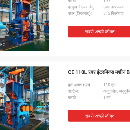
गारंटी:
1 वर्ष
प्रमुख विक्रय बिंदु:
उच्च उत्पादकता
पावर (किलोवाट):
315 किलोवाट
सबसे अच्छी कीमत
DEO
CE 110L रबर इंटरमिक्स मशी
कुल क्षमता (एल):
110 एल
वोल्टेज:
अनुकूलित, अनुकूल
गारंटी:
1 वर्ष
सबसे अच्छी कीमत