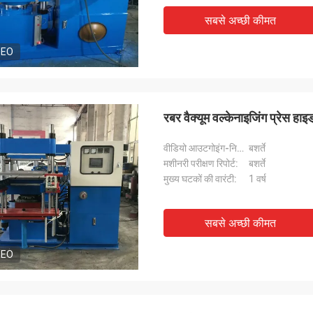
सबसे अच्छी कीमत
DEO
रबर वैक्यूम वल्केनाइजिंग प्रेस हा
वीडियो आउटगोइंग-निरीक्षण:
बशर्ते
मशीनरी परीक्षण रिपोर्ट:
बशर्ते
मुख्य घटकों की वारंटी:
1 वर्ष
सबसे अच्छी कीमत
DEO