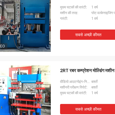
मुख्य घटकों की वारंटी:
1 वर्ष
मशीन की तरह:
प्लेट वल्केनाइजिंग प
गारंटी:
1 वर्ष
सबसे अच्छी कीमत
DEO
2RT रबर कम्प्रेशन मोल्डिंग मशीन 
वीडियो आउटगोइंग-निरीक्षण:
बशर्ते
मशीनरी परीक्षण रिपोर्ट:
बशर्ते
मुख्य घटकों की वारंटी:
1 वर्ष
सबसे अच्छी कीमत