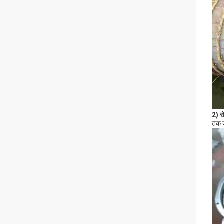
2) र
तक ऊ