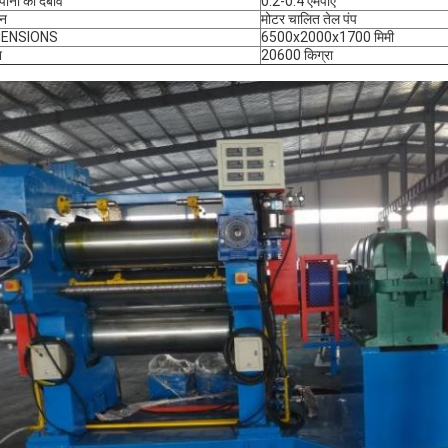
 पानी का दबाव
0.2-0.4 एमपीए
हन
मोटर चालित तेल पंप
MENSIONS
6500x2000x1700 मिमी
न
20600 किग्रा