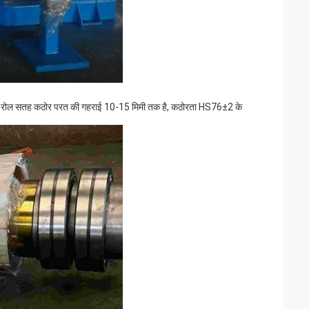
बना है।रोल सतह कठोर परत की गहराई 10-15 मिमी तक है, कठोरता HS76±2 के