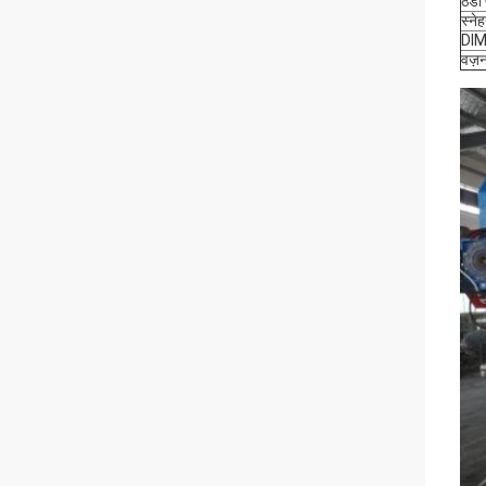
ठंडा
स्ने
DI
वज़