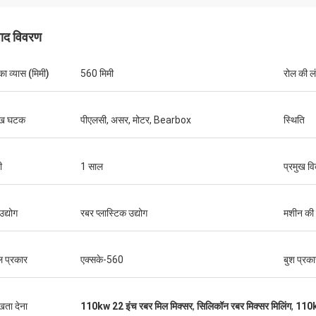
पाद विवरण
का व्यास (मिमी)
560 मिमी
रोल की लं
ुख घटक
पीएलसी, असर, मोटर, Bearbox
स्थिति
ी
1 साल
प्रमुख वि
उद्योग
रबर प्लास्टिक उद्योग
मशीन की
 प्रकार
एक्सके-560
बुश प्रका
ुखता देना
110kw 22 इंच रबर मिल मिक्सर
,
सिलिकॉन रबर मिक्सर मिलिंग
,
110kw