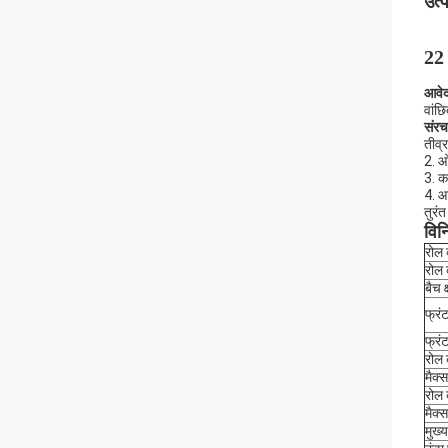
उत्
22 
आवेद
वांछि
संरच
तीव्
2. ओ
3. क
4. आ
तुरं
विनि
रोल 
रोल 
बैच क
फ्रं
फ्रं
रोल 
मैक्
रोल 
मैक्
मुख्