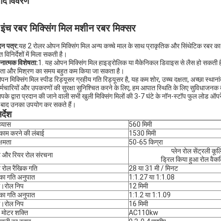
पाद विवरण
इंच रबर मिक्सिंग मिल मशीन रबर मिक्सर
न पत्र:
यह 2 रोलर ओपन मिक्सिंग मिल अन्य कच्चे माल के साथ प्राकृतिक और सिंथेटिक रबर क
त विनिर्देशों में मिला सकती है।
नात्मक विशेषता:
1. यह ओपन मिक्सिंग मिल हाइड्रोलिक या मैकेनिकल डिवाइस से लैस हो सकती है
रता और मिश्रण का समय बहुत कम किया जा सकता है।
पन मिक्सिंग मिल स्पीड रिड्यूसर ग्रहीय गति रिड्यूसर है, यह कम शोर, उच्च दक्षता, अच्छा स्थाना
र्मचारियों और उपकरणों की सुरक्षा सुनिश्चित करने के लिए, हम आपात स्थिति के लिए सुविधाजनक 
पके द्वारा प्रदान की जाने वाली सभी खुली मिक्सिंग मिलों की 3-7 घंटे के नॉन-स्टॉप फुल लोड ऑप
त बाद उनका उपयोग कर सकते हैं।
र्देश
व्यास
560 मिमी
काम करने की लंबाई
1530 मिमी
्षमता
50-65 किग्रा
प्लेन रोल सेंट्रली कूल
ट और रियर रोल संरचना
ड्रिल किया हुआ रोल वैकल
ट रोल रैखिक गति
28 या 31 मी / मिनट
का गति अनुपात
1:1.27 या 1:1.08
स।रोल निप
12 मिमी
का गति अनुपात
1:1.2 या 1:1.09
स।रोल निप
16 मिमी
य मोटर शक्ति
AC110kw