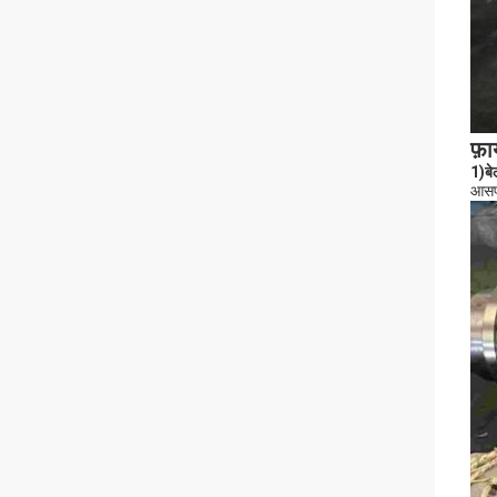
फ़ा
1)
ब
आसप