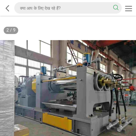
2
/
9