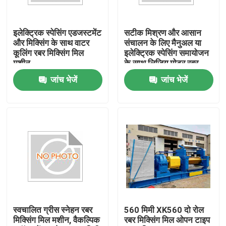
हमारे बारे में
इलेक्ट्रिक स्पेसिंग एडजस्टमेंट
सटीक मिश्रण और आसान
और मिक्सिंग के साथ वाटर
संचालन के लिए मैनुअल या
कूलिंग रबर मिक्सिंग मिल
इलेक्ट्रिक स्पेसिंग समायोजन
कारखाना भ्रमण
मशीन
के साथ लिजियू मोटर रबर
मिक्सर
जांच भेजें
जांच भेजें
गुणवत्ता नियंत्रण
संपर्क करें
समाचार
एक उद्धरण का अनुरोध करें
स्वचालित ग्रीस स्नेहन रबर
560 मिमी XK560 दो रोल
मिक्सिंग मिल मशीन, वैकल्पिक
रबर मिक्सिंग मिल ओपन टाइप
रबर प्रक्रिया मशीन