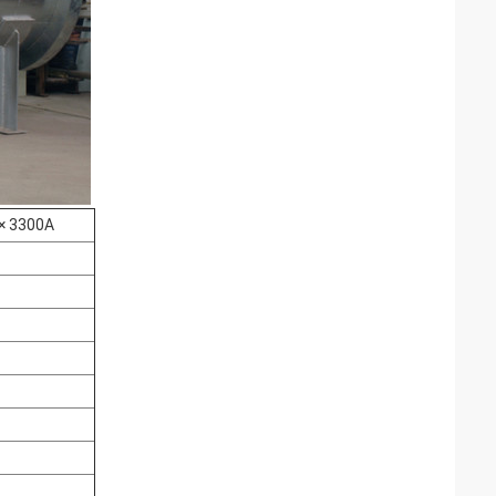
× 3300A