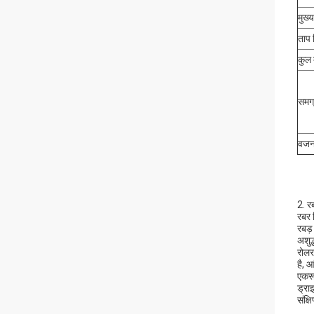
मुख्
ताप 
कुल 
समग्
वजन 
2. र
रबर 
रबड़
अशुद
रोलर
है, 
एकरू
ड्रा
संक्