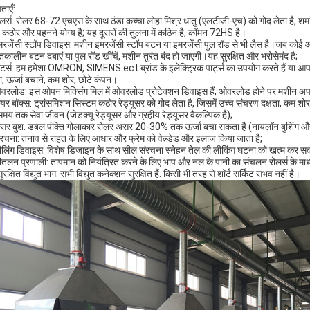
ताएँ:
ोलर्स: रोलर 68-72 एचएस के साथ ठंडा कच्चा लोहा मिश्र धातु (एलटीजी-एच) को गोद लेता है, 
कठोर और पहनने योग्य है; यह दूसरों की तुलना में कठिन है, कॉमन 72HS है।
मरजेंसी स्टॉप डिवाइस: मशीन इमरजेंसी स्टॉप बटन या इमरजेंसी पुल रॉड से भी लैस है।जब कोई आ
कालीन बटन दबाएं या पुल रॉड खींचें, मशीन तुरंत बंद हो जाएगी।यह सुरक्षित और भरोसेमंद है;
ोटर्स: हम हमेशा OMRON, SIMENS ect ब्रांड के इलेक्ट्रिक पार्ट्स का उपयोग करते हैं या आप स
ता, ऊर्जा बचाने, कम शोर, छोटे कंपन।
वरलोड: इस ओपन मिक्सिंग मिल में ओवरलोड प्रोटेक्शन डिवाइस हैं, ओवरलोड होने पर मशीन अपन
ियर बॉक्स: ट्रांसमिशन सिस्टम कठोर रेड्यूसर को गोद लेता है, जिसमें उच्च संचरण दक्षता, कम शोर
 समय तक सेवा जीवन (जेडक्यू रेड्यूसर और ग्रहीय रेड्यूसर वैकल्पिक है);
सर बुश: डबल पंक्ति गोलाकार रोलर असर 20-30% तक ऊर्जा बचा सकता है (नायलॉन बुशिंग और ब
ंरचना: तनाव से राहत के लिए आधार और फ्रेम को वेल्डेड और इलाज किया जाता है;
ीलिंग डिवाइस: विशेष डिजाइन के साथ सील संरचना स्नेहन तेल की लीकिंग घटना को खत्म कर सक
ीतलन प्रणाली: तापमान को नियंत्रित करने के लिए भाप और नल के पानी का संचलन रोलर्स के माध्
रक्षित विद्युत भाग: सभी विद्युत कनेक्शन सुरक्षित हैं: किसी भी तरह से शॉर्ट सर्किट संभव नहीं है।