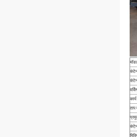
मॉडल
कंटे
कंटे
वर्क
कार्
ताप 
प्रम
कंटे
मिक्