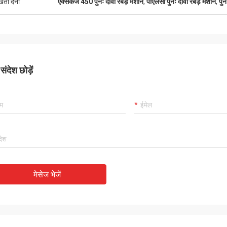
ुखता देना
एक्सकेजे 450 पुनः दावा रबड़ मशीन
,
पीएलसी पुनः दावा रबड़ मशीन
,
पुन
ंदेश छोड़ें
मेसेज भेजें