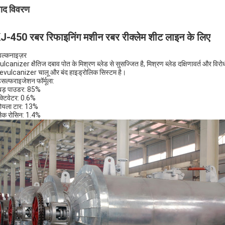
पाद विवरण
J-450 रबर रिफाइनिंग मशीन रबर रीक्लेम शीट लाइन के लिए
वल्कनाइज़र
lcanizer क्षैतिज दबाव पोत के मिश्रण ब्लेड से सुसज्जित है, मिश्रण ब्लेड दक्षिणावर्त और विरोधी 
evulcanizer चालू और बंद हाइड्रोलिक सिस्टम है।
िसल्फराइजेशन फॉर्मूला:
बड़ पाउडर: 85%
क्टिवेटर: 0.6%
ोयला टार: 13%
्लैक रोसिन: 1.4%