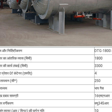
 और निर्दिष्टीकरण
DTG-1800 
नर का आंतरिक व्यास (मिमी)
1800
नर की कार्य लंबाई (मिमी)
3300
िंग प्रेशर 0f कंटेनर (एमपीए)
4
य तापमान (सीº)
250
माध्यम
भाप गैस
ुख दबाव सामग्री
16एमएनआर
नर वर्गीकरण
क्यू345आर
सिंग शाफ्ट (आर / मिनट) की घूर्णन गति
10