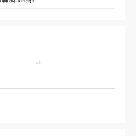
ः दावा रबड़ मशीन लाइन