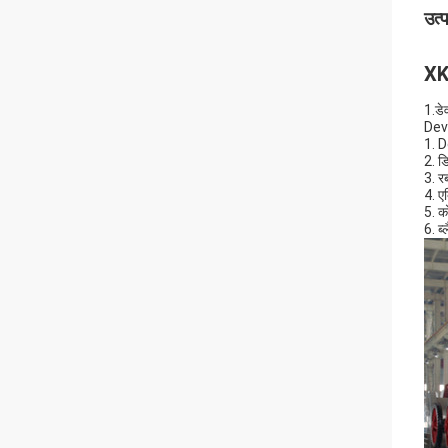
उत्
XK
1.डे
Devu
1. D
2. ड
3. र
4. ए
5. क
6. ब