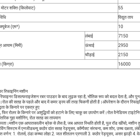
य मोटर शक्ति (किलोवाट)
55
विधि
विद्युत ताप
क्यूबेज (एम³)
10
लंबाई
7150
र आयाम (मिमी)
ऊंचाई
2950
चौड़ाई
2150
(किग्रा)
16000
बर रिफाइनिंग मशीन
रिफाइनर डिसल्फराइजेशन रबर पाउडर के बाद लुढ़क रहा है, भौतिक रूप को बदल देता है, और पुनः प्रा
।रोल की सतह के पहले और बाद में कमर ड्रम की तरह चिकनी होती है।ऑपरेशन के दौरान रिफाइनिंग
्धता के किनारे पर एकत्र हुए
, फिर रोलर के किनारे पर अशुद्धियों को हटाने के लिए चाकू का उपयोग करें।रोल वैनेडियम टाइटेन
आंतरिक गुहा मशीनिंग, रोल सतह का तापमान
पता।मशीन एक आपातकालीन ब्रेक से लैस है, जब आपात स्थिति होती है, पुल रॉड खींचो, मशीन तुरं
इविंग सिस्टम में एनजीडब्ल्यू कठोर दांत सतह रेड्यूसर, कॉम्पैक्ट संरचना, कम शोर, उच्च दक्षता, ल
षिप्त वर्णन: 1. रोलर्स, ठंडा कच्चा लोहा 2. जल शीतलन प्रणाली 3. कठोर रेड्यूसर, असर झाड़ी 4. व