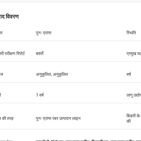
पाद विवरण
ार
पुनः प्राप्त
स्थिति
ी परीक्षण रिपोर्ट
बशर्ते
प्रमुख 
टेज
अनुकूलित, अनुकूलित
वर्ष
ी
1 वर्ष
लागू उद्यो
बिक्री के
न की तरह
पुनः प्राप्त रबर उत्पादन लाइन
की