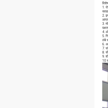
विशेष
1. र
सतह 
2. इ
आपात
3. म
दक्ष
4. ओ
5. ग
लंबे
6. अ
7. स
8. स
9. श
10.सु