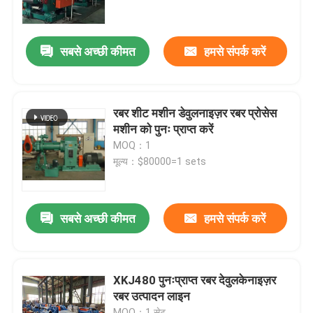
हमारे बारे में
सबसे अच्छी कीमत
हमसे संपर्क करें
कारखाना भ्रमण
रबर शीट मशीन डेवुलनाइज़र रबर प्रोसेस
गुणवत्ता नियंत्रण
मशीन को पुनः प्राप्त करें
MOQ：1
मूल्य：$80000=1 sets
संपर्क करें
समाचार
सबसे अच्छी कीमत
हमसे संपर्क करें
एक उद्धरण का अनुरोध करें
XKJ480 पुनःप्राप्त रबर देवुलकेनाइज़र
रबर उत्पादन लाइन
रबर प्रक्रिया मशीन
MOQ：1 सेट