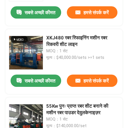
सबसे अच्छी कीमत
हमसे संपर्क करें
XKJ480 रबर रिफाइनिंग मशीन रबर
रिकवरी शीट लाइन
MOQ：1 सेट
मूल्य：$40,000.00/sets >=1 sets
सबसे अच्छी कीमत
हमसे संपर्क करें
घर
55Kw पुनः प्राप्त रबर शीट बनाने की
उत्पादों
मशीन रबर पाउडर देवुलकेनाइज़र
MOQ：1 सेट
वीडियो
मूल्य：$140,000.00/set