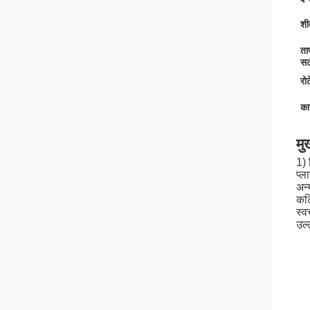
श
ता
सट
रो
कार
मु
1) 
प्ल
अन्
कटि
स्व
उल्