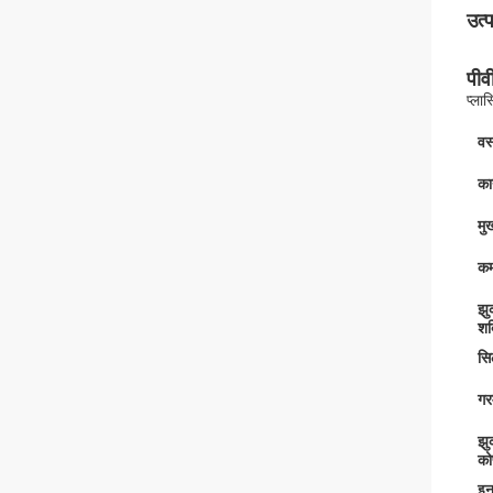
उत्
पीव
प्ला
वस्
कार
मु
कम
झु
शक
सि
गर
झु
क
इन