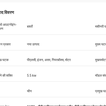
पाद विवरण
यो आउटगोइंग-
बशर्ते
मशीनरी पर
्षण
न प्रकार
नया उत्पाद
मुख्य घटक
ुख घटक
पीएलसी, इंजन, असर, गियरबॉक्स, मोटर
मुखयमोट
ने की शक्ति
5.5 kw
मॉडल संख
चीन
प्रमुख 