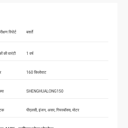
ीक्षण रिपोर्ट
बशर्ते
ों की वारंटी
1 वर्ष
र
160 किलोवाट
्या
SHENGHUALONG150
घटक
पीएलसी, इंजन, असर, गियरबॉक्स, मोटर