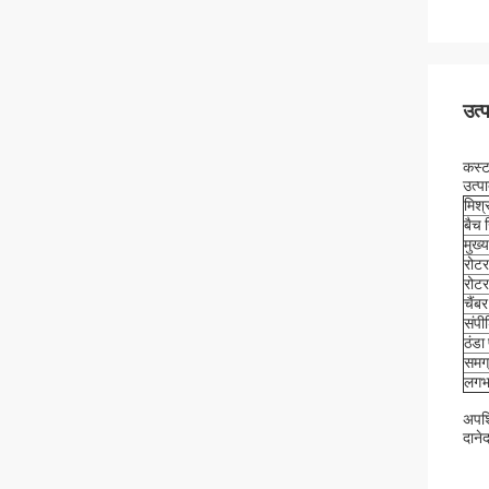
उत्
कस्ट
उत्पा
मिश्
बैच 
मुख्
रोटर
रोटर
चैंब
संपी
ठंडा
समग्
लगभ
अपशि
दानेद