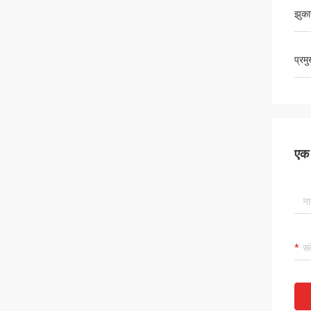
झुका
प्रम
एक स