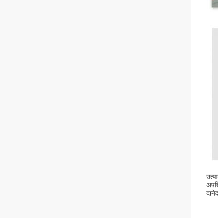
उत्पा
अपशि
दानेद