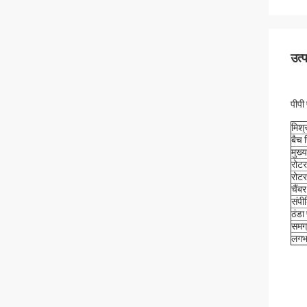
उत्
पीपी 
मिश्
बैच 
मुख्
रोटर
रोटर
चैंब
संपी
ठंडा
समग्
लगभ