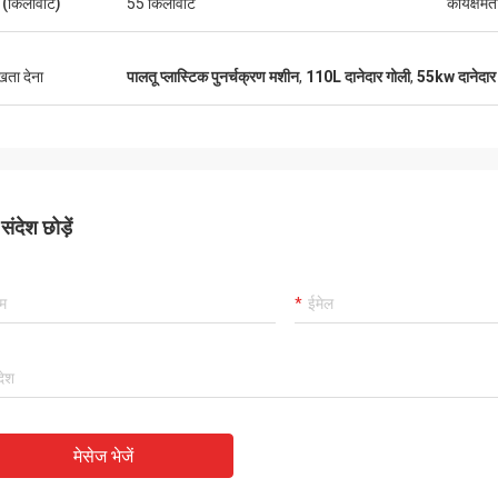
 (किलोवाट)
55 किलोवाट
कार्यक्षमत
ुखता देना
पालतू प्लास्टिक पुनर्चक्रण मशीन
,
110L दानेदार गोली
,
55kw दानेदार
ंदेश छोड़ें
मेसेज भेजें