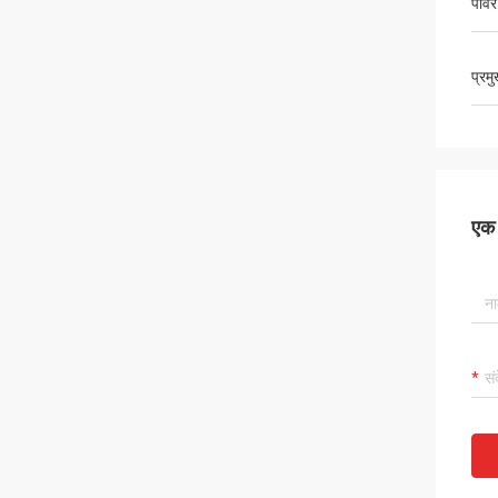
पावर
प्रम
एक स