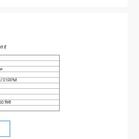
े हैं
kw
38/31RPM
0 मिमी