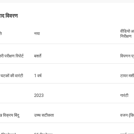
पाद विवरण
वीडियो 
ति
नया
निरीक्षण
ी परीक्षण रिपोर्ट
बशर्ते
विपणन प्
य घटकों की वारंटी
1 वर्ष
टायर मशी
2023
गारंटी
ख विक्रय बिंदु
उच्च सटीकता
वजन (किग