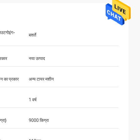
आउटगोइंग-
बशर्ते
रकार
नया उत्पाद
न का प्रकार
अन्य टायर मशीन
1 वर्ष
्रा)
9000 किग्रा