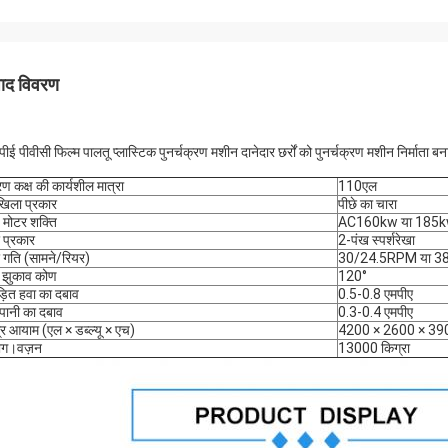
पाद विवरण
पीई पीवीसी फिल्म पालतू प्लास्टिक पुनर्चक्रण मशीन दानेदार छर्रों को पुनर्चक्रण मशीन निर्माता बनात
रण कक्ष की कार्यशील मात्रा
110एल
खिला प्रकार
पीछे का चारा
य मोटर शक्ति
AC160kw या 185
 प्रकार
2-पंख स्पर्शरेखा
 गति (सामने/रियर)
30/24.5RPM या 
र झुकाव कोण
120°
ड़ित हवा का दबाव
0.5-0.8 एमपीए
 पानी का दबाव
0.3-0.4 एमपीए
र आयाम (एल × डब्ल्यू × एच)
4200 × 2600 × 390
ग।वज़न
13000 किग्रा