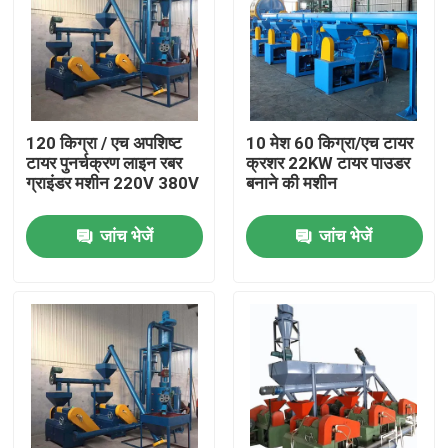
120 किग्रा / एच अपशिष्ट
10 मेश 60 किग्रा/एच टायर
टायर पुनर्चक्रण लाइन रबर
क्रशर 22KW टायर पाउडर
ग्राइंडर मशीन 220V 380V
बनाने की मशीन
जांच भेजें
जांच भेजें
घर
उत्पादों
वीडियो