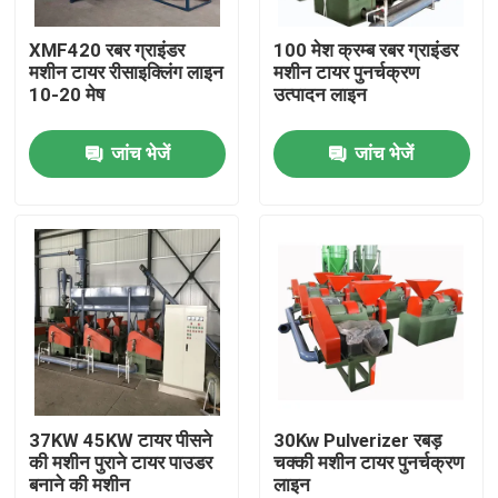
XMF420 रबर ग्राइंडर
100 मेश क्रम्ब रबर ग्राइंडर
हमारे बारे में
मशीन टायर रीसाइक्लिंग लाइन
मशीन टायर पुनर्चक्रण
10-20 मेष
उत्पादन लाइन
कारखाना भ्रमण
जांच भेजें
जांच भेजें
गुणवत्ता नियंत्रण
संपर्क करें
समाचार
एक उद्धरण का अनुरोध करें
37KW 45KW टायर पीसने
30Kw Pulverizer रबड़
की मशीन पुराने टायर पाउडर
चक्की मशीन टायर पुनर्चक्रण
बनाने की मशीन
लाइन
रबर प्रक्रिया मशीन