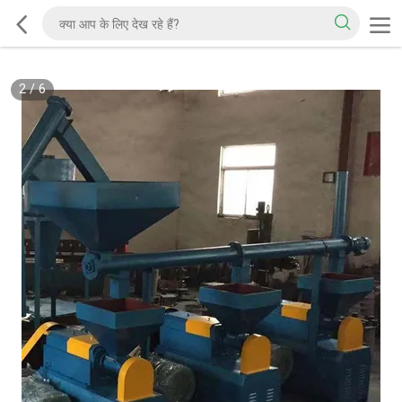
2
/
6