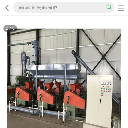
2
/
6