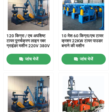
120 किग्रा / एच अपशिष्ट
10 मेश 60 किग्रा/एच टायर
टायर पुनर्चक्रण लाइन रबर
क्रशर 22KW टायर पाउडर
ग्राइंडर मशीन 220V 380V
बनाने की मशीन
जांच भेजें
जांच भेजें
घर
उत्पादों
वीडियो