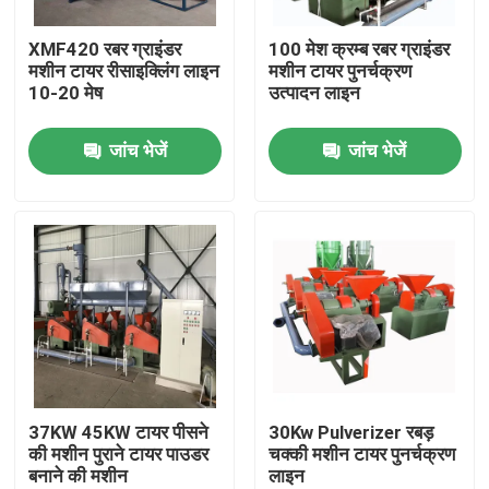
XMF420 रबर ग्राइंडर
100 मेश क्रम्ब रबर ग्राइंडर
हमारे बारे में
मशीन टायर रीसाइक्लिंग लाइन
मशीन टायर पुनर्चक्रण
10-20 मेष
उत्पादन लाइन
कारखाना भ्रमण
जांच भेजें
जांच भेजें
गुणवत्ता नियंत्रण
संपर्क करें
समाचार
एक उद्धरण का अनुरोध करें
37KW 45KW टायर पीसने
30Kw Pulverizer रबड़
की मशीन पुराने टायर पाउडर
चक्की मशीन टायर पुनर्चक्रण
बनाने की मशीन
लाइन
रबर प्रक्रिया मशीन