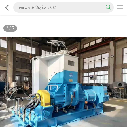
2
/
7