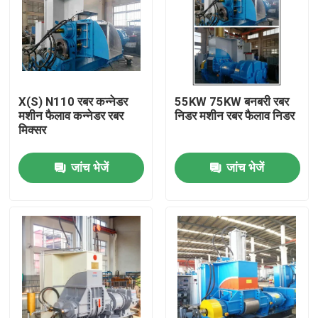
X(S) N110 रबर कन्नेडर
55KW 75KW बनबरी रबर
मशीन फैलाव कन्नेडर रबर
निडर मशीन रबर फैलाव निडर
मिक्सर
जांच भेजें
जांच भेजें
घर
उत्पादों
वीडियो