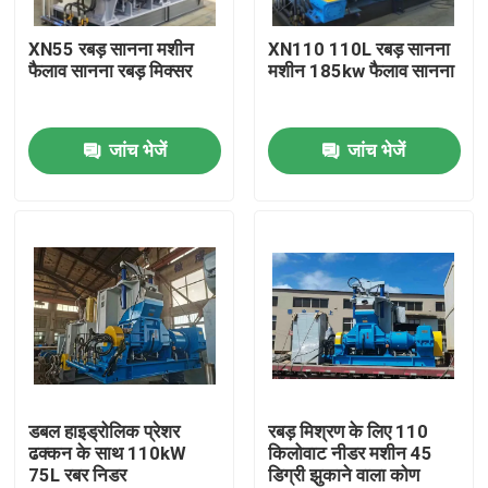
XN55 रबड़ सानना मशीन
XN110 110L रबड़ सानना
हमारे बारे में
फैलाव सानना रबड़ मिक्सर
मशीन 185kw फैलाव सानना
कारखाना भ्रमण
जांच भेजें
जांच भेजें
गुणवत्ता नियंत्रण
संपर्क करें
समाचार
एक उद्धरण का अनुरोध करें
डबल हाइड्रोलिक प्रेशर
रबड़ मिश्रण के लिए 110
ढक्कन के साथ 110kW
किलोवाट नीडर मशीन 45
75L रबर निडर
डिग्री झुकाने वाला कोण
रबर प्रक्रिया मशीन