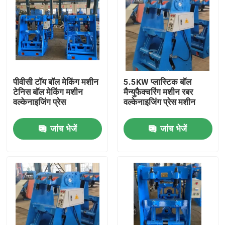
पीवीसी टॉय बॉल मेकिंग मशीन
5.5KW प्लास्टिक बॉल
टेनिस बॉल मेकिंग मशीन
मैन्युफैक्चरिंग मशीन रबर
वल्केनाइजिंग प्रेस
वल्केनाइजिंग प्रेस मशीन
जांच भेजें
जांच भेजें
घर
उत्पादों
वीडियो