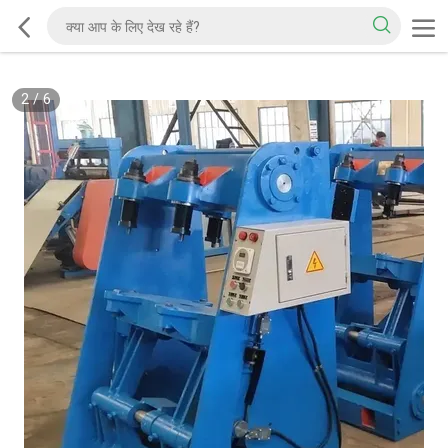
2
/
6