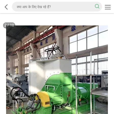
2
/
10