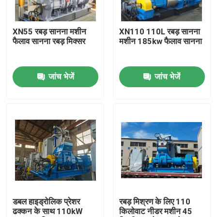
हमारे बारे में
XN55 रबड़ सानना मशीन
XN110 110L रबड़ सानना
फैलाव सानना रबड़ मिक्सर
मशीन 185kw फैलाव सानना
कारखाना भ्रमण
जांच भेजें
जांच भेजें
गुणवत्ता नियंत्रण
संपर्क करें
समाचार
एक उद्धरण का अनुरोध करें
डबल हाइड्रोलिक प्रेशर
रबड़ मिश्रण के लिए 110
ढक्कन के साथ 110kW
किलोवाट नीडर मशीन 45
रबर प्रक्रिया मशीन