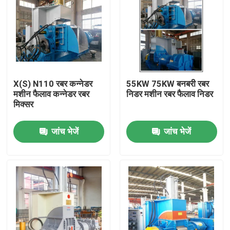
X(S) N110 रबर कन्नेडर
55KW 75KW बनबरी रबर
मशीन फैलाव कन्नेडर रबर
निडर मशीन रबर फैलाव निडर
मिक्सर
जांच भेजें
जांच भेजें
घर
उत्पादों
वीडियो