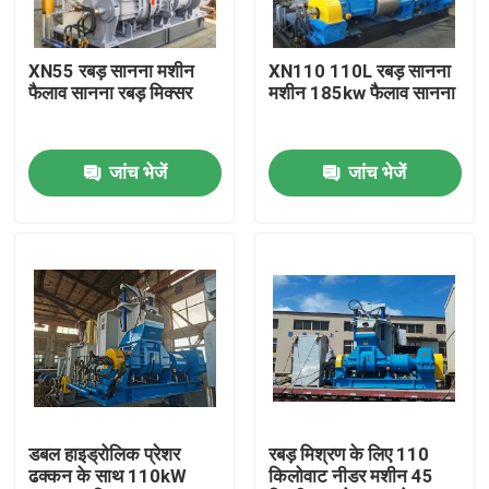
हमारे बारे में
XN55 रबड़ सानना मशीन
XN110 110L रबड़ सानना
फैलाव सानना रबड़ मिक्सर
मशीन 185kw फैलाव सानना
कारखाना भ्रमण
जांच भेजें
जांच भेजें
गुणवत्ता नियंत्रण
संपर्क करें
समाचार
एक उद्धरण का अनुरोध करें
डबल हाइड्रोलिक प्रेशर
रबड़ मिश्रण के लिए 110
ढक्कन के साथ 110kW
किलोवाट नीडर मशीन 45
रबर प्रक्रिया मशीन