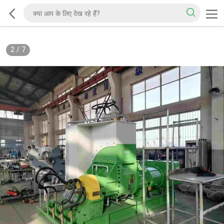
2
/
7