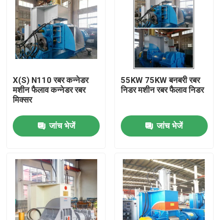
X(S) N110 रबर कन्नेडर
55KW 75KW बनबरी रबर
मशीन फैलाव कन्नेडर रबर
निडर मशीन रबर फैलाव निडर
मिक्सर
जांच भेजें
जांच भेजें
घर
उत्पादों
वीडियो