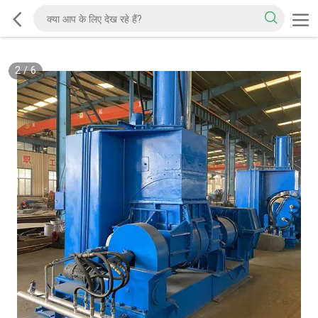
2
/
6