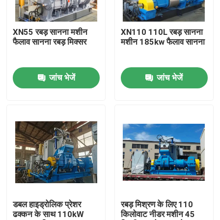
हमारे बारे में
XN55 रबड़ सानना मशीन
XN110 110L रबड़ सानना
फैलाव सानना रबड़ मिक्सर
मशीन 185kw फैलाव सानना
कारखाना भ्रमण
जांच भेजें
जांच भेजें
गुणवत्ता नियंत्रण
संपर्क करें
समाचार
एक उद्धरण का अनुरोध करें
डबल हाइड्रोलिक प्रेशर
रबड़ मिश्रण के लिए 110
ढक्कन के साथ 110kW
किलोवाट नीडर मशीन 45
रबर प्रक्रिया मशीन