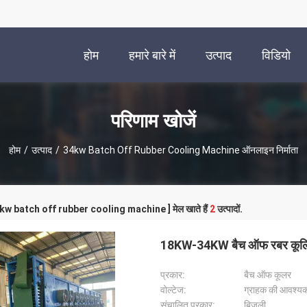
होम
हमारे बारे में
उत्पाद
विडियो
परिणाम खोजें
होम
/
उत्पाद
/
34kw Batch Off Rubber Cooling Machine ऑनलाइन निर्माता
34kw batch off rubber cooling machine ] मेल खाते हैं
2
उत्पादों.
18KW-34KW बैच ऑफ रबर कूलिंग
प्रकार:
बैच ऑफ कूलर
वोल्टेज:
ग्राहक की आवश्यकत
संचालित प्रकार:
बिजली